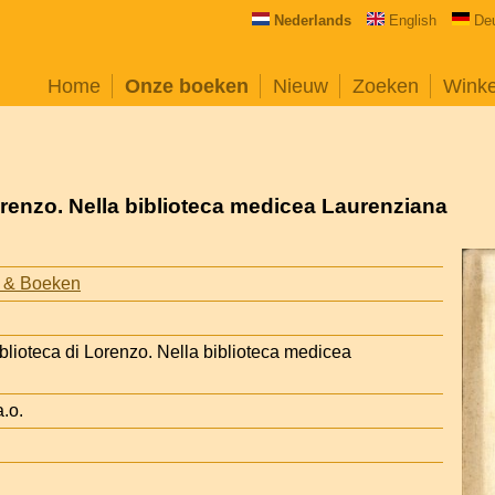
Nederlands
English
De
Home
Onze boeken
Nieuw
Zoeken
Wink
orenzo. Nella biblioteca medicea Laurenziana
 & Boeken
blioteca di Lorenzo. Nella biblioteca medicea
a.o.