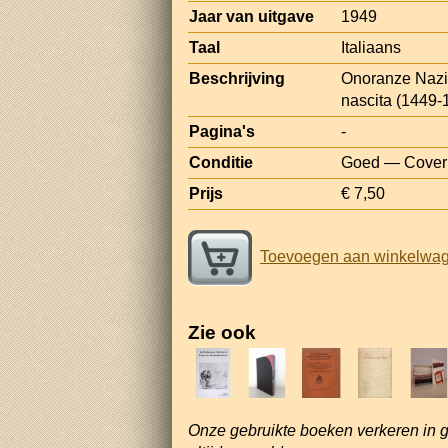
Jaar van uitgave
1949
Taal
Italiaans
Beschrijving
Onoranze Nazio
nascita (1449-1
Pagina's
-
Conditie
Goed — Cover p
Prijs
€ 7,50
Toevoegen aan winkelwa
Zie ook
Onze gebruikte boeken verkeren in 