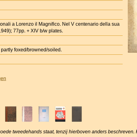
nali a Lorenzo il Magnifico. Nel V centenario della sua
949); 77pp. + XIV b/w plates.
artly foxed/browned/soiled.
gen
goede tweedehands staat, tenzij hierboven anders beschreven. 