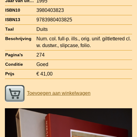
1995
Jaar van uitgave
3980403823
ISBN10
9783980403825
ISBN13
Duits
Taal
Num. col. full-p. ills., orig. unif. giltlettered cl.
Beschrijving
w. dustwr., slipcase, folio.
274
Pagina's
Goed
Conditie
€ 41,00
Prijs
Toevoegen aan winkelwagen