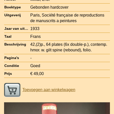
Gebonden hardcover
Boektype
Paris, Société française de reproductions
Uitgeverij
de manuscrits a peintures
1933
Jaar van uitgave
Frans
Taal
42,(2)p., 64 plates (6x double-p.), contemp.
Beschrijving
hmor. w. gilt spine (rebound), folio.
-
Pagina's
Goed
Conditie
€ 49,00
Prijs
Toevoegen aan winkelwagen