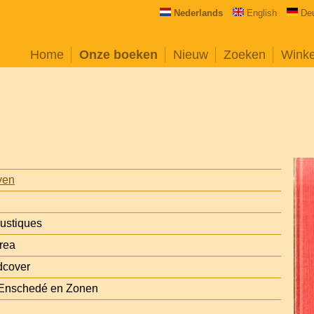
Nederlands
English
De
Home
Onze boeken
Nieuw
Zoeken
Wink
ven
ustiques
rea
dcover
 Enschedé en Zonen