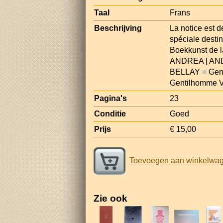
Taal
Frans
Beschrijving
La notice est d
spéciale desti
Boekkunst de l
ANDREA [ AND
BELLAY = Gen
Gentilhomme 
Pagina's
23
Conditie
Goed
Prijs
€ 15,00
Toevoegen aan winkelwa
Zie ook