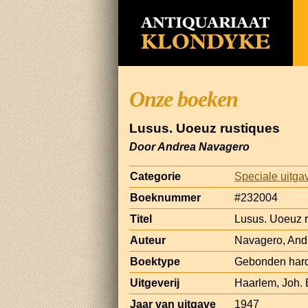
Onze boeken
Lusus. Uoeuz rustiques
Door Andrea Navagero
Categorie
Speciale uitga
Boeknummer
#232004
Titel
Lusus. Uoeuz r
Auteur
Navagero, And
Boektype
Gebonden har
Uitgeverij
Haarlem, Joh.
Jaar van uitgave
1947