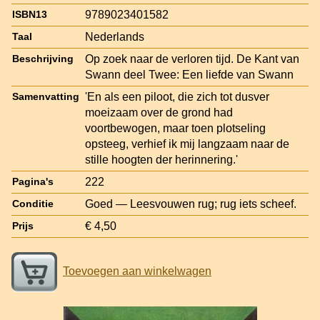
9789023401582
ISBN13
Nederlands
Taal
Op zoek naar de verloren tijd. De Kant van
Beschrijving
Swann deel Twee: Een liefde van Swann
'En als een piloot, die zich tot dusver
Samenvatting
moeizaam over de grond had
voortbewogen, maar toen plotseling
opsteeg, verhief ik mij langzaam naar de
stille hoogten der herinnering.'
222
Pagina's
Goed — Leesvouwen rug; rug iets scheef.
Conditie
€ 4,50
Prijs
Toevoegen aan winkelwagen