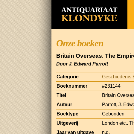
Onze boeken
Britain Overseas. The Empire
Door J. Edward Parrott
Categorie
Geschiedenis 
Boeknummer
#231144
Titel
Britain Overse
Auteur
Parrott, J. Edw
Boektype
Gebonden
Uitgeverij
London etc., 
Jaar van uitgave
n.d.