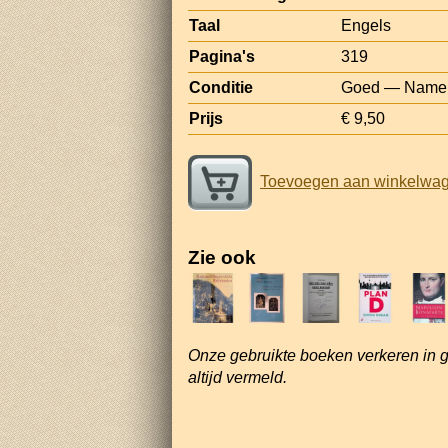
Taal
Engels
Pagina's
319
Conditie
Goed — Name on
Prijs
€ 9,50
Toevoegen aan winkelwa
Zie ook
Onze gebruikte boeken verkeren in 
altijd vermeld.