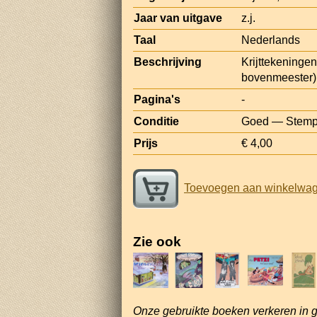
Jaar van uitgave
z.j.
Taal
Nederlands
Beschrijving
Krijttekening
bovenmeester)
Pagina's
-
Conditie
Goed — Stempel
Prijs
€ 4,00
Toevoegen aan winkelwa
Zie ook
Onze gebruikte boeken verkeren in 