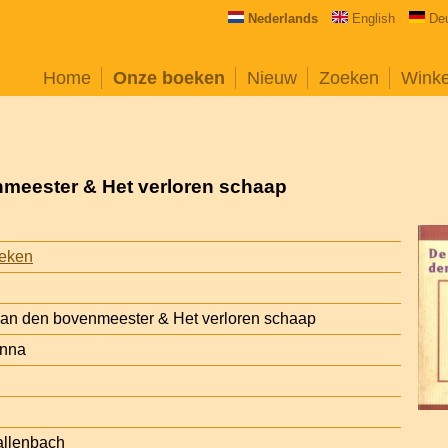
Nederlands
English
De
Home
Onze boeken
Nieuw
Zoeken
Wink
meester & Het verloren schaap
oeken
an den bovenmeester & Het verloren schaap
anna
Callenbach