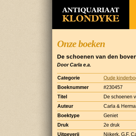
Onze boeken
De schoenen van den boven
Door Carla e.a.
Categorie
Oude kinderb
Boeknummer
#230457
Titel
De schoenen v
Auteur
Carla & Herm
Boektype
Geniet
Druk
2e druk
Uitgeverij
Nijkerk, G.F. 