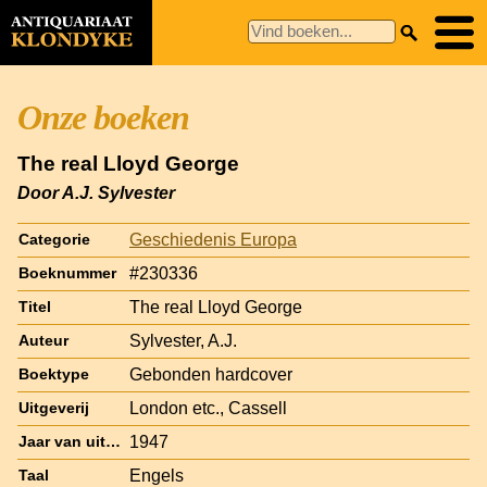
Onze boeken
The real Lloyd George
Door A.J. Sylvester
Geschiedenis Europa
Categorie
#230336
Boeknummer
The real Lloyd George
Titel
Sylvester, A.J.
Auteur
Gebonden hardcover
Boektype
London etc., Cassell
Uitgeverij
1947
Jaar van uitgave
Engels
Taal