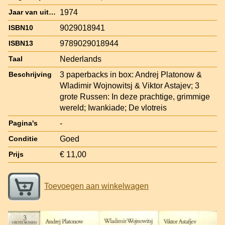
1974
Jaar van uitgave
9029018941
ISBN10
9789029018944
ISBN13
Nederlands
Taal
3 paperbacks in box: Andrej Platonow &
Beschrijving
Wladimir Wojnowitsj & Viktor Astajev; 3
grote Russen: In deze prachtige, grimmige
wereld; Iwankiade; De vlotreis
-
Pagina's
Goed
Conditie
€ 11,00
Prijs
Toevoegen aan winkelwagen