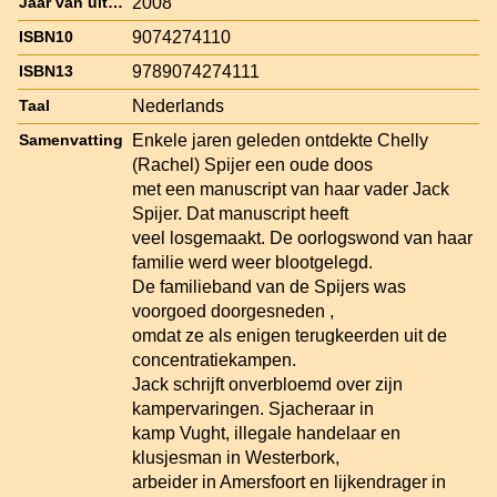
2008
Jaar van uitgave
9074274110
ISBN10
9789074274111
ISBN13
Nederlands
Taal
Enkele jaren geleden ontdekte Chelly
Samenvatting
(Rachel) Spijer een oude doos
met een manuscript van haar vader Jack
Spijer. Dat manuscript heeft
veel losgemaakt. De oorlogswond van haar
familie werd weer blootgelegd.
De familieband van de Spijers was
voorgoed doorgesneden ,
omdat ze als enigen terugkeerden uit de
concentratiekampen.
Jack schrijft onverbloemd over zijn
kampervaringen. Sjacheraar in
kamp Vught, illegale handelaar en
klusjesman in Westerbork,
arbeider in Amersfoort en lijkendrager in