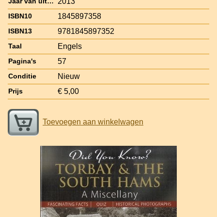
2013
Jaar van uitgave
1845897358
ISBN10
9781845897352
ISBN13
Engels
Taal
57
Pagina's
Nieuw
Conditie
€ 5,00
Prijs
Toevoegen aan winkelwagen