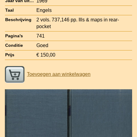
1969
Jaar van uitgave
Engels
Taal
2 vols. 737,146 pp. Ills & maps in rear-
Beschrijving
pocket
741
Pagina's
Goed
Conditie
€ 150,00
Prijs
Toevoegen aan winkelwagen