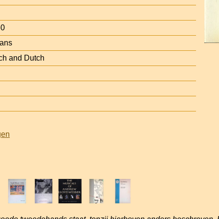
60
rans
nch and Dutch
gen