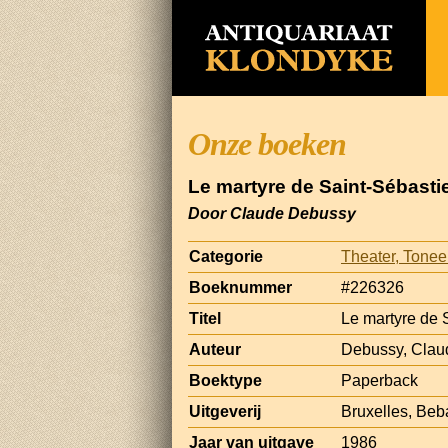
Onze boeken
Le martyre de Saint-Sébasti
Door Claude Debussy
Categorie
Theater, Tonee
Boeknummer
#226326
Titel
Le martyre de 
Auteur
Debussy, Clau
Boektype
Paperback
Uitgeverij
Bruxelles, Beb
Jaar van uitgave
1986