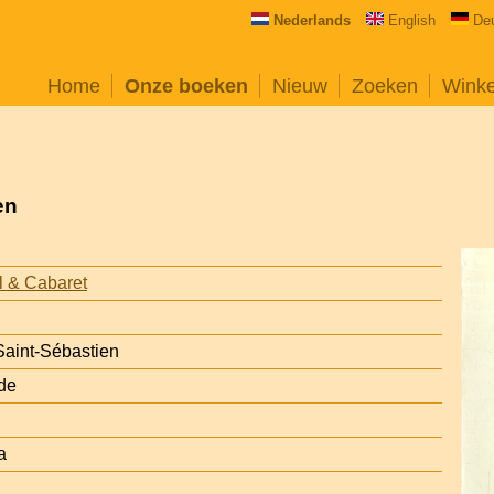
Nederlands
English
De
Home
Onze boeken
Nieuw
Zoeken
Wink
en
l & Cabaret
Saint-Sébastien
de
a