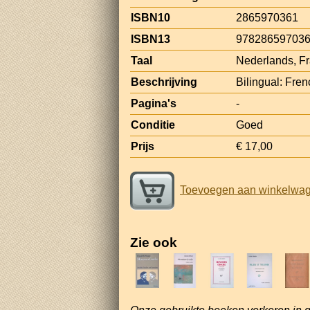
ISBN10
2865970361
ISBN13
97828659703
Taal
Nederlands, F
Beschrijving
Bilingual: Fre
Pagina's
-
Conditie
Goed
Prijs
€ 17,00
Toevoegen aan winkelwa
Zie ook