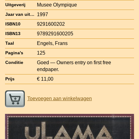
Musee Olympique
Uitgeverij
1997
Jaar van uitgave
9291600202
ISBN10
9789291600205
ISBN13
Engels, Frans
Taal
125
Pagina's
Goed — Owners entry on first free
Conditie
endpaper.
€ 11,00
Prijs
Toevoegen aan winkelwagen