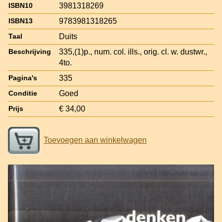
3981318269
ISBN10
9783981318265
ISBN13
Duits
Taal
335,(1)p., num. col. ills., orig. cl. w. dustwr.,
Beschrijving
4to.
335
Pagina's
Goed
Conditie
€ 34,00
Prijs
Toevoegen aan winkelwagen