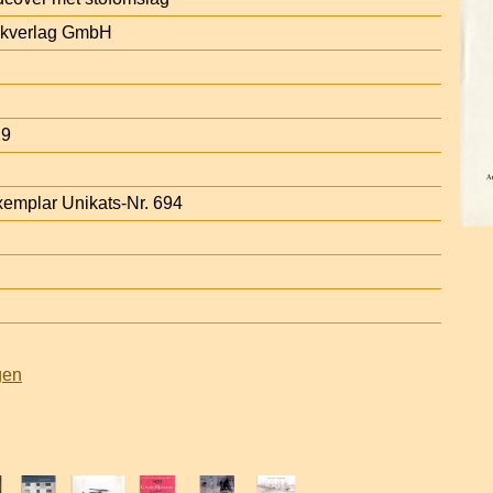
ikverlag GmbH
29
emplar Unikats-Nr. 694
gen