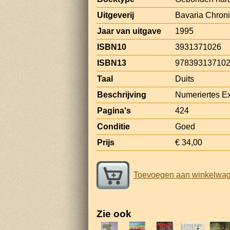
Uitgeverij
Bavaria Chron
Jaar van uitgave
1995
ISBN10
3931371026
ISBN13
97839313710
Taal
Duits
Beschrijving
Numeriertes Ex
Pagina's
424
Conditie
Goed
Prijs
€ 34,00
Toevoegen aan winkelwa
Zie ook