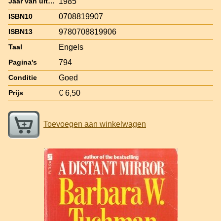
1985
Jaar van uitgave
0708819907
ISBN10
9780708819906
ISBN13
Engels
Taal
794
Pagina's
Goed
Conditie
€ 6,50
Prijs
Toevoegen aan winkelwagen