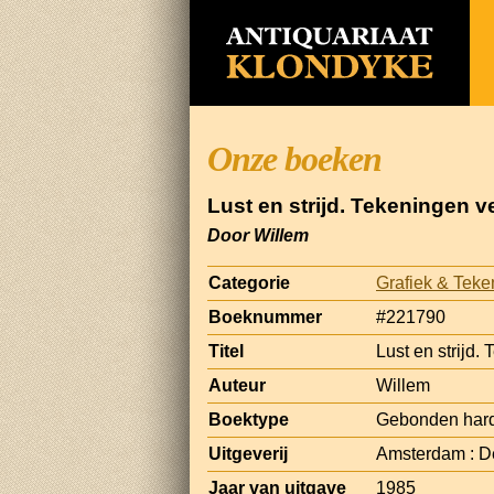
Onze boeken
Lust en strijd. Tekeningen v
Door Willem
Categorie
Grafiek & Tek
Boeknummer
#221790
Titel
Lust en strijd.
Auteur
Willem
Boektype
Gebonden har
Uitgeverij
Amsterdam : D
Jaar van uitgave
1985