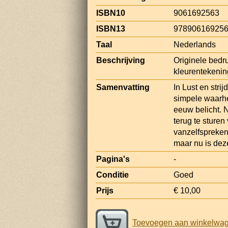
ISBN10
9061692563
ISBN13
97890616925
Taal
Nederlands
Beschrijving
Originele bedru
kleurentekenin
Samenvatting
In Lust en stri
simpele waarhe
eeuw belicht. 
terug te sture
vanzelfspreken
maar nu is dez
Pagina's
-
Conditie
Goed
Prijs
€ 10,00
Toevoegen aan winkelwa