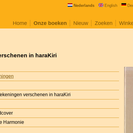
Nederlands
English
De
Home
Onze boeken
Nieuw
Zoeken
Wink
erschenen in haraKiri
eningen
 Tekeningen verschenen in haraKiri
dcover
e Harmonie