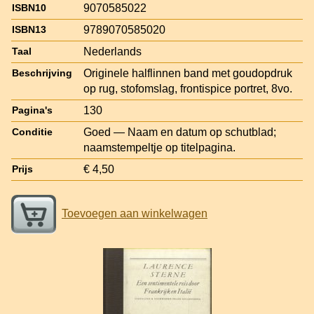
9070585022
ISBN10
9789070585020
ISBN13
Nederlands
Taal
Originele halflinnen band met goudopdruk
Beschrijving
op rug, stofomslag, frontispice portret, 8vo.
130
Pagina's
Goed — Naam en datum op schutblad;
Conditie
naamstempeltje op titelpagina.
€ 4,50
Prijs
Toevoegen aan winkelwagen