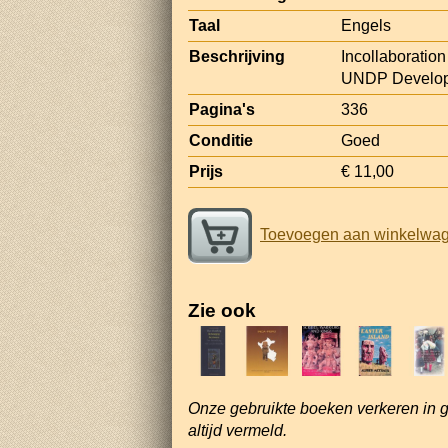
Taal
Engels
Beschrijving
Incollaboratio
UNDP Develop
Pagina's
336
Conditie
Goed
Prijs
€ 11,00
Toevoegen aan winkelwa
Zie ook
Onze gebruikte boeken verkeren in 
altijd vermeld.