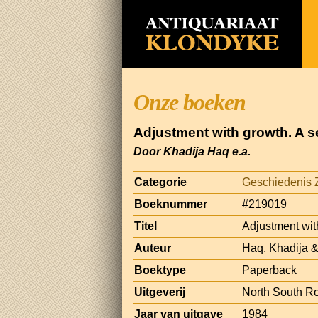
Onze boeken
Adjustment with growth. A se
Door Khadija Haq e.a.
Categorie
Geschiedenis Z
Boeknummer
#219019
Titel
Adjustment with
Auteur
Haq, Khadija &
Boektype
Paperback
Uitgeverij
North South Ro
Jaar van uitgave
1984