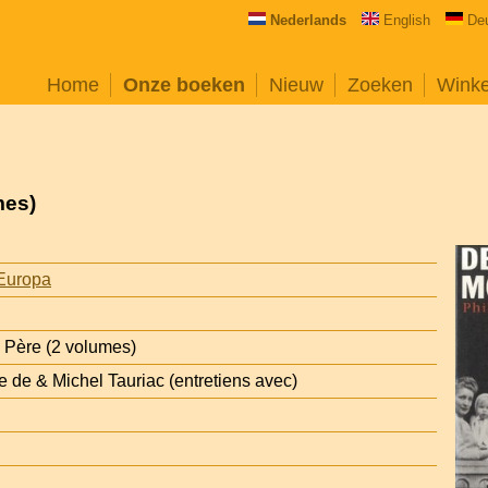
Nederlands
English
De
Home
Onze boeken
Nieuw
Zoeken
Wink
mes)
Europa
 Père (2 volumes)
e de & Michel Tauriac (entretiens avec)