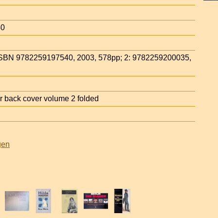
40
 ISBN 9782259197540, 2003, 578pp; 2: 9782259200035,
 back cover volume 2 folded
gen