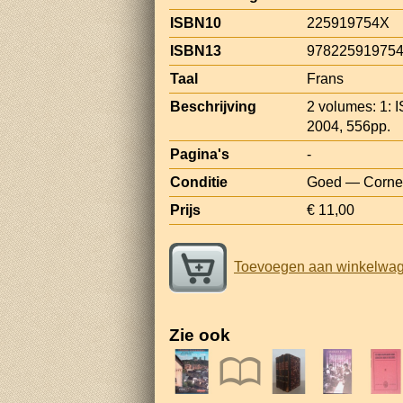
ISBN10
225919754X
ISBN13
97822591975
Taal
Frans
Beschrijving
2 volumes: 1:
2004, 556pp.
Pagina's
-
Conditie
Goed — Corner
Prijs
€ 11,00
Toevoegen aan winkelwa
Zie ook