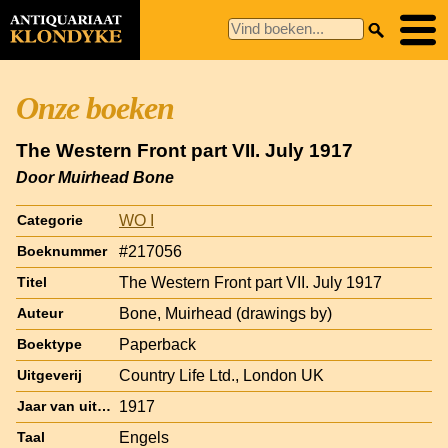
Onze boeken
The Western Front part VII. July 1917
Door Muirhead Bone
WO I
Categorie
#217056
Boeknummer
The Western Front part VII. July 1917
Titel
Bone, Muirhead (drawings by)
Auteur
Paperback
Boektype
Country Life Ltd., London UK
Uitgeverij
1917
Jaar van uitgave
Engels
Taal