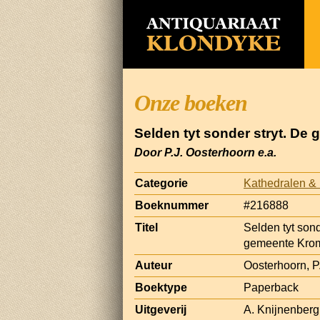
Onze boeken
Selden tyt sonder stryt. D
Door P.J. Oosterhoorn e.a.
Categorie
Kathedralen &
Boeknummer
#216888
Titel
Selden tyt son
gemeente Kro
Auteur
Oosterhoorn, P.
Boektype
Paperback
Uitgeverij
A. Knijnenberg