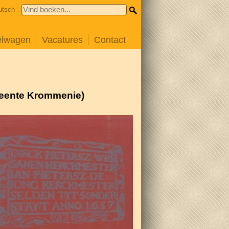
utsch
elwagen
Vacatures
Contact
meente Krommenie)