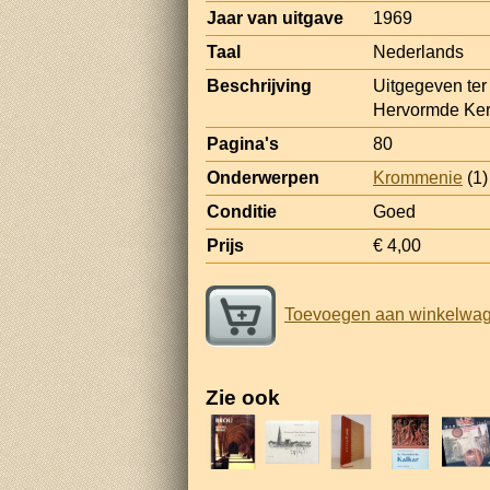
Jaar van uitgave
1969
Taal
Nederlands
Beschrijving
Uitgegeven ter
Hervormde Ker
Pagina's
80
Onderwerpen
Krommenie
(1)
Conditie
Goed
Prijs
€ 4,00
Toevoegen aan winkelwa
Zie ook