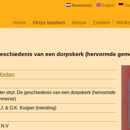
Nederlands
English
De
Home
Onze boeken
Nieuw
Zoeken
Wink
e geschiedenis van een dorpskerk (hervormde ge
 Kerken
der stryt. De geschiedenis van een dorpskerk (hervormde
mmenie)
J. & G.K. Kuijper (inleiding)
 N.V