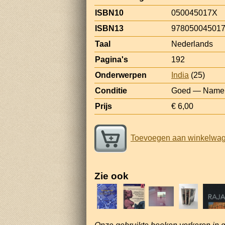
ISBN10
050045017X
ISBN13
97805004501
Taal
Nederlands
Pagina's
192
Onderwerpen
India
(25)
Conditie
Goed — Name a
Prijs
€ 6,00
Toevoegen aan winkelwa
Zie ook