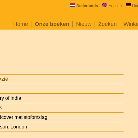
Nederlands
English
De
Home
Onze boeken
Nieuw
Zoeken
Wink
Azië
ry of India
s
cover met stofomslag
son, London