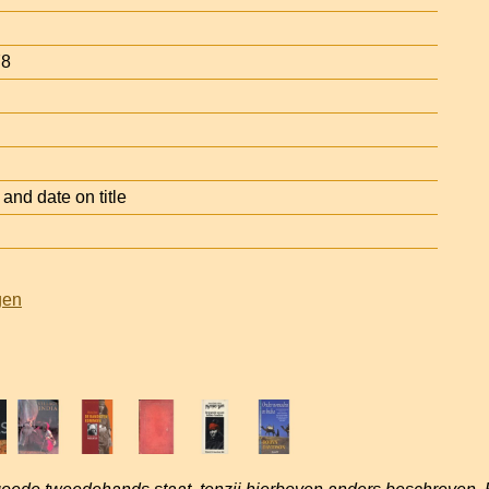
78
nd date on title
gen