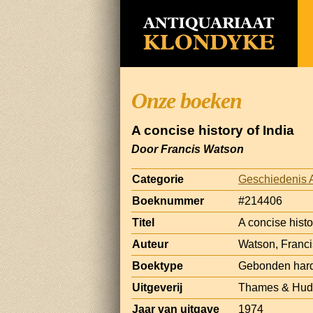
Onze boeken
A concise history of India
Door Francis Watson
Categorie
Geschiedenis 
Boeknummer
#214406
Titel
A concise histo
Auteur
Watson, Franci
Boektype
Gebonden hard
Uitgeverij
Thames & Hud
Jaar van uitgave
1974