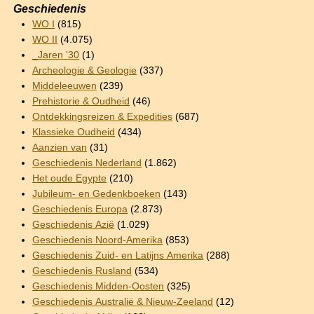
Geschiedenis
WO I
(815)
WO II
(4.075)
_Jaren '30
(1)
Archeologie & Geologie
(337)
Middeleeuwen
(239)
Prehistorie & Oudheid
(46)
Ontdekkingsreizen & Expedities
(687)
Klassieke Oudheid
(434)
Aanzien van
(31)
Geschiedenis Nederland
(1.862)
Het oude Egypte
(210)
Jubileum- en Gedenkboeken
(143)
Geschiedenis Europa
(2.873)
Geschiedenis Azië
(1.029)
Geschiedenis Noord-Amerika
(853)
Geschiedenis Zuid- en Latijns Amerika
(288)
Geschiedenis Rusland
(534)
Geschiedenis Midden-Oosten
(325)
Geschiedenis Australië & Nieuw-Zeeland
(12)