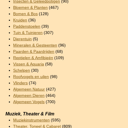
Insecten & Geleedpotigen
(90)
Bloemen & Planten
(467)
Bomen & Bos
(128)
Kruiden
(36)
Paddenstoelen
(39)
Tuin & Tuinieren
(307)
Dierentuin
(5)
Mineralen & Gesteenten
(96)
Paarden & Paardrijden
(68)
Reptielen & Amfibieën
(109)
Vissen & Aquaria
(58)
Schelpen
(30)
Roofvogels en uilen
(98)
Vlinders
(74)
Algemeen Natuur
(427)
Algemeen Dieren
(464)
Algemeen Vogels
(700)
Muziek, Theater & Film
Muziekinstrumenten
(595)
Theater, Toneel & Cabaret
(809)