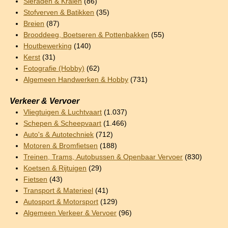
Sieraden & Kralen
(86)
Stofverven & Batikken
(35)
Breien
(87)
Brooddeeg, Boetseren & Pottenbakken
(55)
Houtbewerking
(140)
Kerst
(31)
Fotografie (Hobby)
(62)
Algemeen Handwerken & Hobby
(731)
Verkeer & Vervoer
Vliegtuigen & Luchtvaart
(1.037)
Schepen & Scheepvaart
(1.466)
Auto's & Autotechniek
(712)
Motoren & Bromfietsen
(188)
Treinen, Trams, Autobussen & Openbaar Vervoer
(830)
Koetsen & Rijtuigen
(29)
Fietsen
(43)
Transport & Materieel
(41)
Autosport & Motorsport
(129)
Algemeen Verkeer & Vervoer
(96)