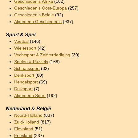
Geschiedenis Afrika
(162)
Geschiedenis Oost-Europa
(257)
Geschiedenis België
(92)
Algemeen Geschiedenis
(937)
Sport & Spel
Voetbal
(146)
Wielersport
(42)
Vechtsport & Zelfverdediging
(30)
Spelen & Puzzels
(168)
Schaatssport
(32)
Denksport
(80)
Hengelsport
(69)
Duiksport
(7)
Algemeen Sport
(192)
Nederland & België
Noord-Holland
(837)
Zuid-Holland
(817)
Flevoland
(51)
Friesland
(237)