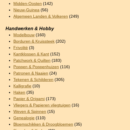
Midden-Oosten
(142)
Nieuw-Guinea
(56)
Algemeen Landen & Volkeren
(249)
Handwerken & Hobby
Modelbouw
(160)
Borduren & Kruissteek
(202)
Frivolité
(3)
Kantklossen & Kant
(152)
Patchwork & Quilten
(183)
Poppen & Poppenhuizen
(116)
Patronen & Naaien
(24)
Tekenen & Schilderen
(305)
Kalligrafie
(10)
Haken
(35)
Papier & Origami
(173)
Vliegers & Papieren vliegtuigen
(16)
Weven & Spinnen
(15)
Genealogie
(110)
Bloemschikken & Droogbloemen
(35)