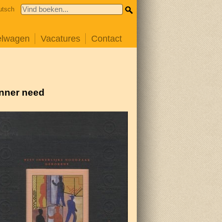
utsch
elwagen
Vacatures
Contact
inner need