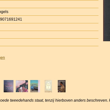
ngels
 9071691241
gen
goede tweedehands staat, tenzij hierboven anders beschreven. 