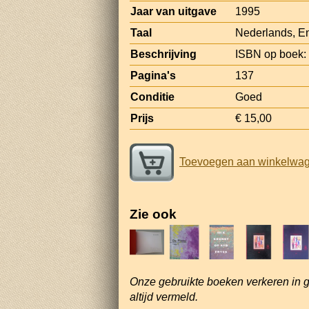
Jaar van uitgave
1995
Taal
Nederlands, E
Beschrijving
ISBN op boek:
Pagina's
137
Conditie
Goed
Prijs
€ 15,00
Toevoegen aan winkelwa
Zie ook
Onze gebruikte boeken verkeren in 
altijd vermeld.