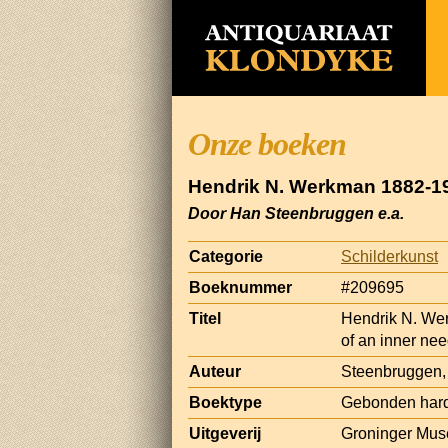
Onze boeken
Hendrik N. Werkman 1882-194
Door Han Steenbruggen e.a.
Categorie
Schilderkunst
Boeknummer
#209695
Titel
Hendrik N. Wer
of an inner ne
Auteur
Steenbruggen,
Boektype
Gebonden har
Uitgeverij
Groninger Mus