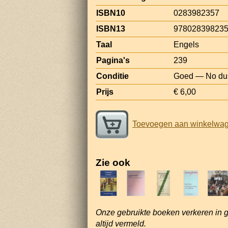
ISBN10
0283982357
ISBN13
97802839823
Taal
Engels
Pagina's
239
Conditie
Goed — No dust 
Prijs
€ 6,00
Toevoegen aan winkelwa
Zie ook
Onze gebruikte boeken verkeren in 
altijd vermeld.