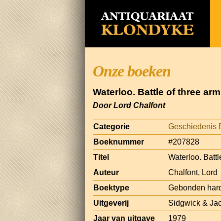
Onze boeken
Waterloo. Battle of three arm
Door Lord Chalfont
Categorie
Geschiedenis 
Boeknummer
#207828
Titel
Waterloo. Battl
Auteur
Chalfont, Lord
Boektype
Gebonden har
Uitgeverij
Sidgwick & Ja
Jaar van uitgave
1979