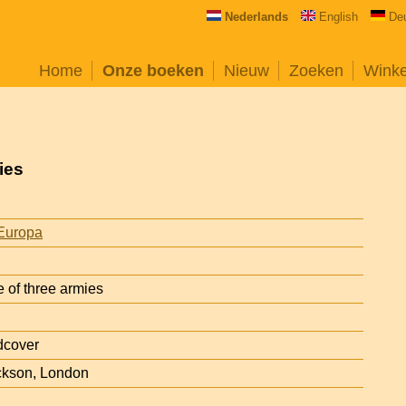
Nederlands
English
De
Home
Onze boeken
Nieuw
Zoeken
Wink
ies
Europa
e of three armies
dcover
ckson, London