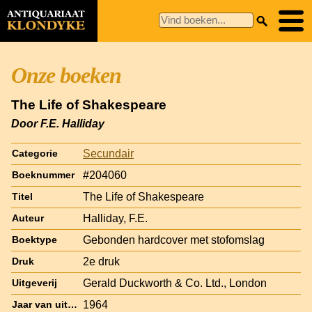
Onze boeken
The Life of Shakespeare
Door F.E. Halliday
Secundair
Categorie
#204060
Boeknummer
The Life of Shakespeare
Titel
Halliday, F.E.
Auteur
Gebonden hardcover met stofomslag
Boektype
2e druk
Druk
Gerald Duckworth & Co. Ltd., London
Uitgeverij
1964
Jaar van uitgave