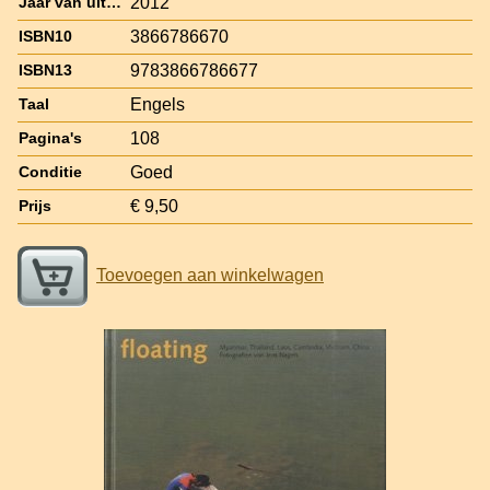
2012
Jaar van uitgave
3866786670
ISBN10
9783866786677
ISBN13
Engels
Taal
108
Pagina's
Goed
Conditie
€ 9,50
Prijs
Toevoegen aan winkelwagen