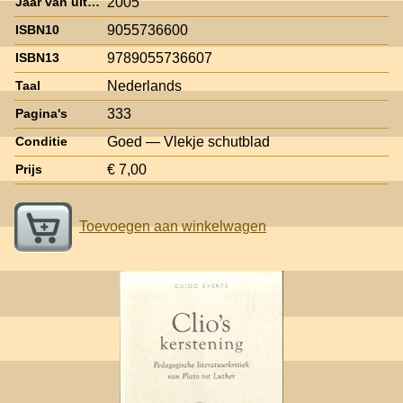
2005
Jaar van uitgave
9055736600
ISBN10
9789055736607
ISBN13
Nederlands
Taal
333
Pagina's
Goed — Vlekje schutblad
Conditie
€ 7,00
Prijs
Toevoegen aan winkelwagen