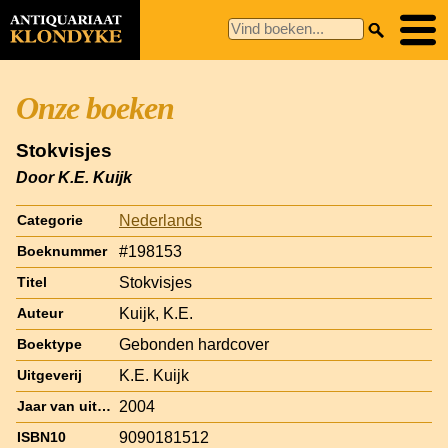
Onze boeken
Stokvisjes
Door K.E. Kuijk
Nederlands
Categorie
#198153
Boeknummer
Stokvisjes
Titel
Kuijk, K.E.
Auteur
Gebonden hardcover
Boektype
K.E. Kuijk
Uitgeverij
2004
Jaar van uitgave
9090181512
ISBN10