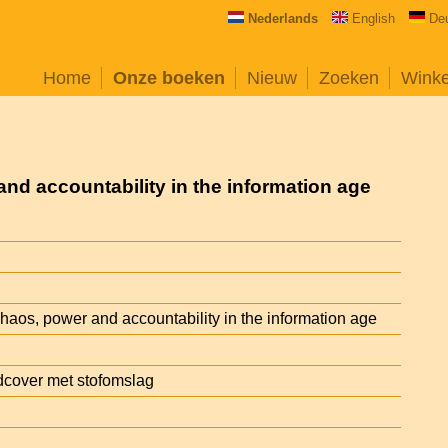
Nederlands
English
De
Home
Onze boeken
Nieuw
Zoeken
Wink
nd accountability in the information age
haos, power and accountability in the information age
cover met stofomslag