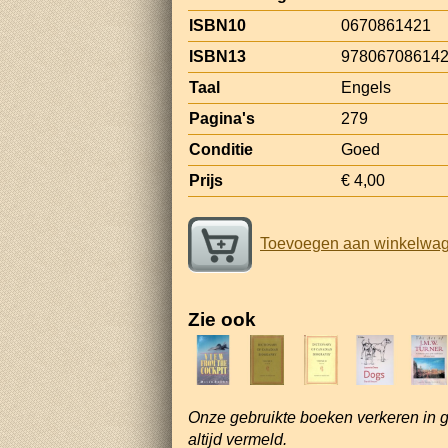
ISBN10
0670861421
ISBN13
97806708614
Taal
Engels
Pagina's
279
Conditie
Goed
Prijs
€ 4,00
Toevoegen aan winkelwa
Zie ook
Onze gebruikte boeken verkeren in 
altijd vermeld.