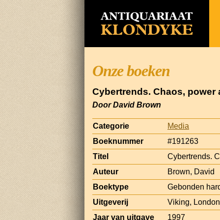
Onze boeken
Cybertrends. Chaos, power a
Door David Brown
Categorie
Media
Boeknummer
#191263
Titel
Cybertrends. C
Auteur
Brown, David
Boektype
Gebonden hard
Uitgeverij
Viking, London
Jaar van uitgave
1997