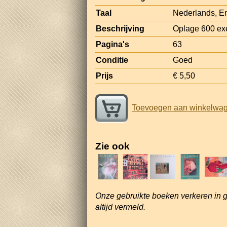
Taal
Nederlands, E
Beschrijving
Oplage 600 ex
Pagina's
63
Conditie
Goed
Prijs
€ 5,50
Toevoegen aan winkelwa
Zie ook
Onze gebruikte boeken verkeren in 
altijd vermeld.