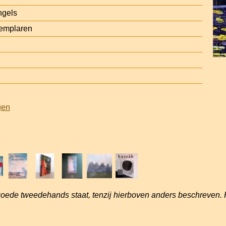
ngels
emplaren
gen
goede tweedehands staat, tenzij hierboven anders beschreven. 