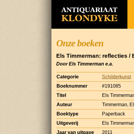
Onze boeken
Els Timmerman: reflecties /
Door Els Timmerman e.a.
Categorie
Schilderkunst
Boeknummer
#191085
Titel
Els Timmerman:
Auteur
Timmerman, El
Boektype
Paperback
Uitgeverij
Els Timmerma
Jaar van uitgave
2011