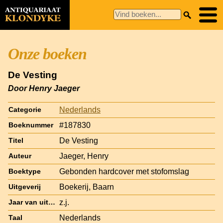
Onze boeken
De Vesting
Door Henry Jaeger
Nederlands
Categorie
#187830
Boeknummer
De Vesting
Titel
Jaeger, Henry
Auteur
Gebonden hardcover met stofomslag
Boektype
Boekerij, Baarn
Uitgeverij
z.j.
Jaar van uitgave
Nederlands
Taal