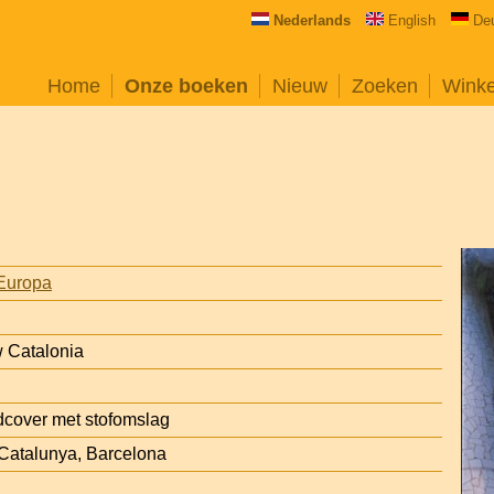
Nederlands
English
De
Home
Onze boeken
Nieuw
Zoeken
Wink
Europa
w Catalonia
cover met stofomslag
 Catalunya, Barcelona