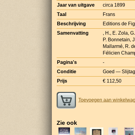
Jaar van uitgave
circa 1899
Taal
Frans
Beschrijving
Editions de Fig
Samenvatting
, H., E. Zola, 
P. Bonnetain, J
Mallarmé, R. de
Félicien Champ
Pagina's
-
Conditie
Goed — Slijta
Prijs
€ 112,50
Toevoegen aan winkelwa
Zie ook