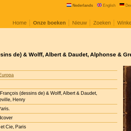
Nederlands
English
De
Home
Onze boeken
Nieuw
Zoeken
Wink
ssins de) & Wolff, Albert & Daudet, Alphonse & Gre
Europa
-François (dessins de) & Wolff, Albert & Daudet,
ville, Henry
aris.
dcover
 et Cie, Paris