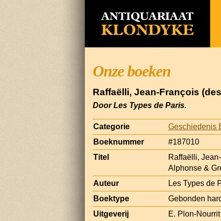
Onze boeken
Raffaëlli, Jean-François (de
Door Les Types de Paris.
Categorie
Geschiedenis 
Boeknummer
#187010
Titel
Raffaëlli, Jean
Alphonse & Gre
Auteur
Les Types de P
Boektype
Gebonden har
Uitgeverij
E. Plon-Nourrit