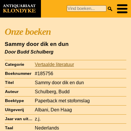
Onze boeken
Sammy door dik en dun
Door Budd Schulberg
Vertaalde literatuur
Categorie
#185756
Boeknummer
Sammy door dik en dun
Titel
Schulberg, Budd
Auteur
Paperback met stofomslag
Boektype
Albani, Den Haag
Uitgeverij
z.j.
Jaar van uitgave
Nederlands
Taal