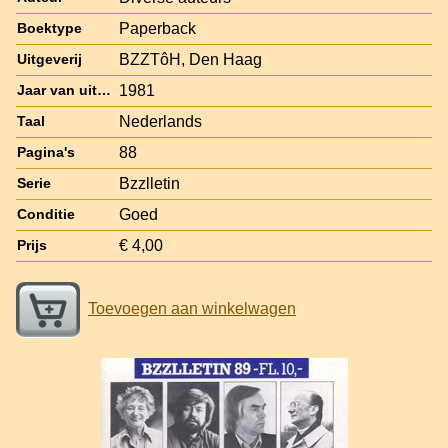
Paperback
Boektype
BZZTôH, Den Haag
Uitgeverij
1981
Jaar van uitgave
Nederlands
Taal
88
Pagina's
Bzzlletin
Serie
Goed
Conditie
€ 4,00
Prijs
Toevoegen aan winkelwagen