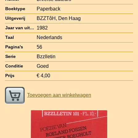
Paperback
Boektype
BZZTôH, Den Haag
Uitgeverij
1982
Jaar van uitgave
Nederlands
Taal
56
Pagina's
Bzzlletin
Serie
Goed
Conditie
€ 4,00
Prijs
Toevoegen aan winkelwagen