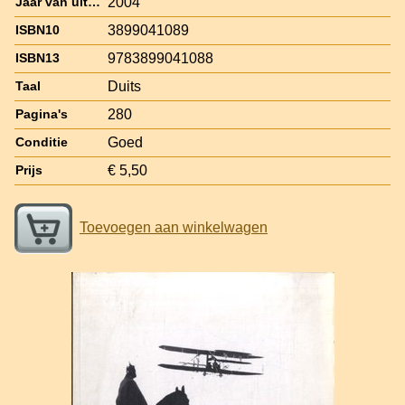
2004
Jaar van uitgave
3899041089
ISBN10
9783899041088
ISBN13
Duits
Taal
280
Pagina's
Goed
Conditie
€ 5,50
Prijs
Toevoegen aan winkelwagen