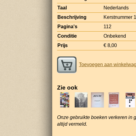
Taal
Nederlands
Beschrijving
Kerstnummer 
Pagina's
112
Conditie
Onbekend
Prijs
€ 8,00
Toevoegen aan winkelwa
Zie ook
Onze gebruikte boeken verkeren in 
altijd vermeld.