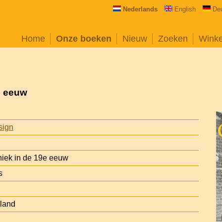
Nederlands
English
De
Home
Onze boeken
Nieuw
Zoeken
Wink
e eeuw
sign
niek in de 19e eeuw
s
rland