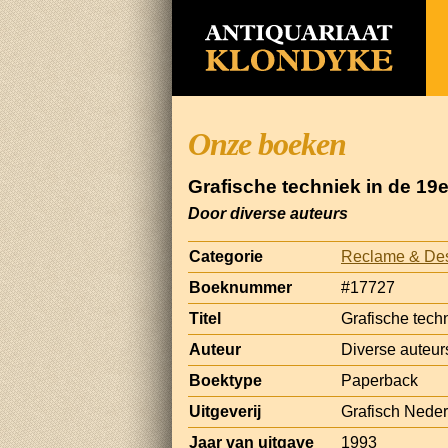
Onze boeken
Grafische techniek in de 19
Door diverse auteurs
Categorie
Reclame & De
Boeknummer
#17727
Titel
Grafische tech
Auteur
Diverse auteur
Boektype
Paperback
Uitgeverij
Grafisch Nede
Jaar van uitgave
1993