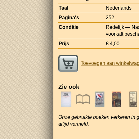
Taal
Nederlands
Pagina's
252
Conditie
Redelijk — Na
voorkaft besch
Prijs
€ 4,00
Toevoegen aan winkelwa
Zie ook
Onze gebruikte boeken verkeren in 
altijd vermeld.