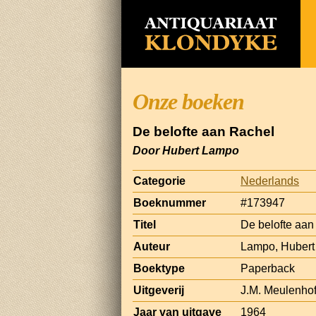
Onze boeken
De belofte aan Rachel
Door Hubert Lampo
Categorie
Nederlands
Boeknummer
#173947
Titel
De belofte aan
Auteur
Lampo, Hubert
Boektype
Paperback
Uitgeverij
J.M. Meulenho
Jaar van uitgave
1964