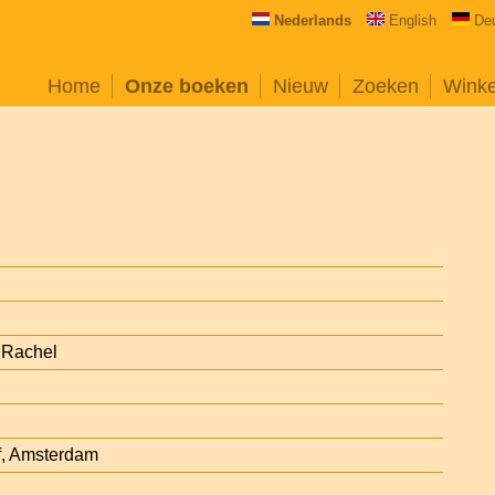
Nederlands
English
De
Home
Onze boeken
Nieuw
Zoeken
Wink
 Rachel
f, Amsterdam