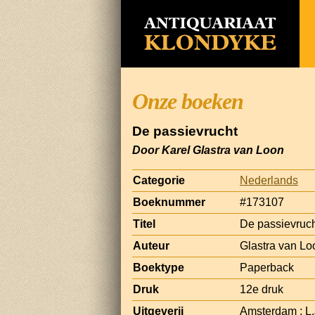
Onze boeken
De passievrucht
Door Karel Glastra van Loon
Categorie
Nederlands
Boeknummer
#173107
Titel
De passievruc
Auteur
Glastra van Lo
Boektype
Paperback
Druk
12e druk
Uitgeverij
Amsterdam : L.