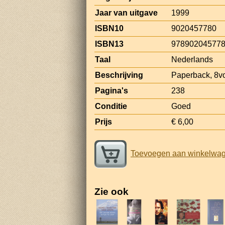
Jaar van uitgave
1999
ISBN10
9020457780
ISBN13
97890204577
Taal
Nederlands
Beschrijving
Paperback, 8v
Pagina's
238
Conditie
Goed
Prijs
€ 6,00
Toevoegen aan winkelwa
Zie ook