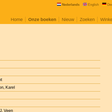
Nederlands
English
De
Home
Onze boeken
Nieuw
Zoeken
Wink
ht
on, Karel
J. Veen