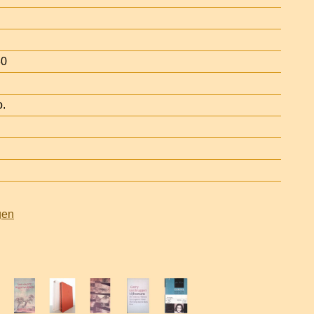
80
o.
gen