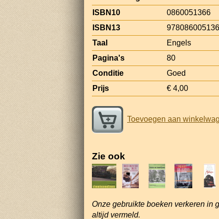
ISBN10
0860051366
ISBN13
97808600513
Taal
Engels
Pagina's
80
Conditie
Goed
Prijs
€ 4,00
Toevoegen aan winkelwa
Zie ook
Onze gebruikte boeken verkeren in 
altijd vermeld.