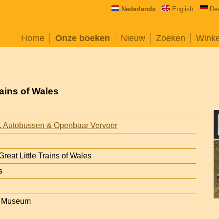
Nederlands
English
De
Home
Onze boeken
Nieuw
Zoeken
Wink
rains of Wales
s, Autobussen & Openbaar Vervoer
Great Little Trains of Wales
s
y Museum