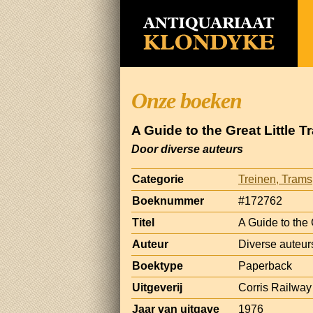
Onze boeken
A Guide to the Great Little T
Door diverse auteurs
Categorie
Treinen, Tram
Boeknummer
#172762
Titel
A Guide to the 
Auteur
Diverse auteur
Boektype
Paperback
Uitgeverij
Corris Railwa
Jaar van uitgave
1976