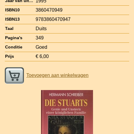
1995
Jaar van uitgave
3860470949
ISBN10
9783860470947
ISBN13
Duits
Taal
349
Pagina's
Goed
Conditie
€ 6,00
Prijs
Toevoegen aan winkelwagen