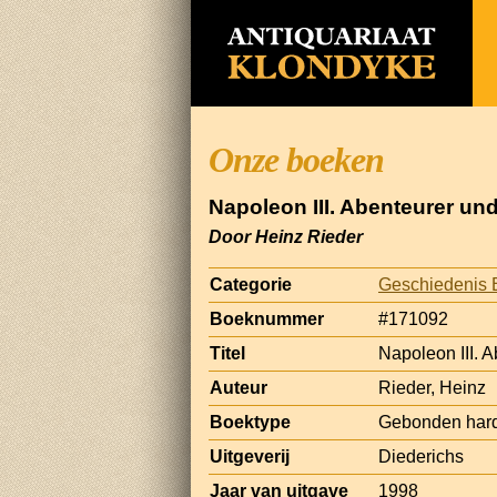
Onze boeken
Napoleon III. Abenteurer un
Door Heinz Rieder
Categorie
Geschiedenis 
Boeknummer
#171092
Titel
Napoleon III. 
Auteur
Rieder, Heinz
Boektype
Gebonden hard
Uitgeverij
Diederichs
Jaar van uitgave
1998