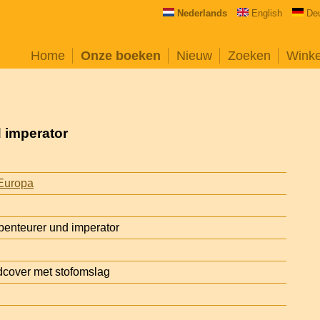
Nederlands
English
De
Home
Onze boeken
Nieuw
Zoeken
Wink
d imperator
Europa
Abenteurer und imperator
cover met stofomslag