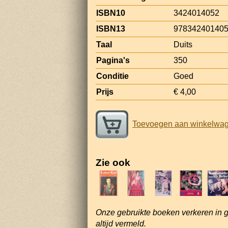
ISBN10
3424014052
ISBN13
97834240140
Taal
Duits
Pagina's
350
Conditie
Goed
Prijs
€ 4,00
Toevoegen aan winkelwa
Zie ook
Onze gebruikte boeken verkeren in 
altijd vermeld.