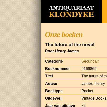
Onze boeken
The future of the novel
Door Henry James
Categorie
Secundair
Boeknummer
#169865
Titel
The future of t
Auteur
James, Henry
Boektype
Pocket
Uitgeverij
Vintage Books
Jaar van uitgave
z.j.