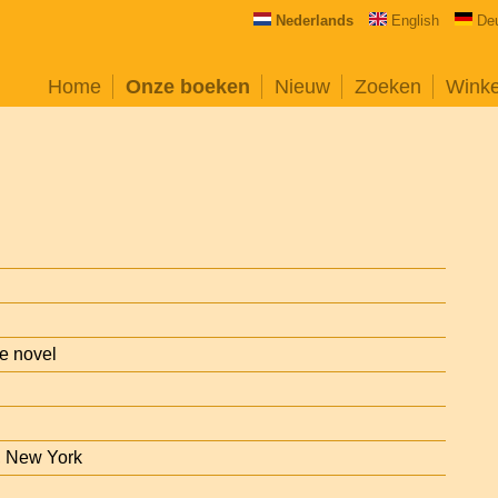
Nederlands
English
De
Home
Onze boeken
Nieuw
Zoeken
Wink
he novel
, New York