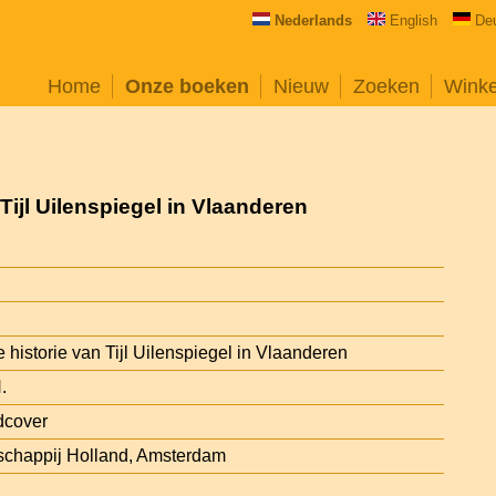
Nederlands
English
De
Home
Onze boeken
Nieuw
Zoeken
Wink
Tijl Uilenspiegel in Vlaanderen
 historie van Tijl Uilenspiegel in Vlaanderen
.
dcover
schappij Holland, Amsterdam