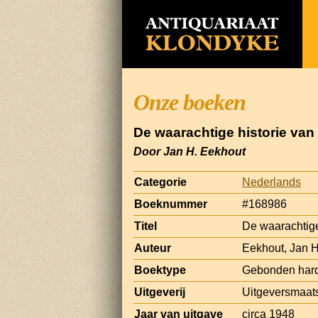
Onze boeken
De waarachtige historie van 
Door Jan H. Eekhout
Categorie
Nederlands
Boeknummer
#168986
Titel
De waarachtige
Auteur
Eekhout, Jan H
Boektype
Gebonden har
Uitgeverij
Uitgeversmaat
Jaar van uitgave
circa 1948