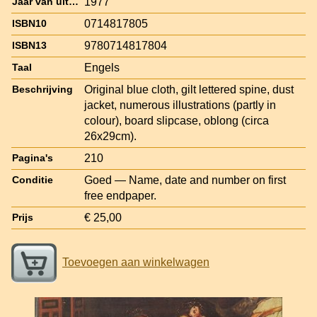
1977
Jaar van uitgave
0714817805
ISBN10
9780714817804
ISBN13
Engels
Taal
Original blue cloth, gilt lettered spine, dust
Beschrijving
jacket, numerous illustrations (partly in
colour), board slipcase, oblong (circa
26x29cm).
210
Pagina's
Goed — Name, date and number on first
Conditie
free endpaper.
€ 25,00
Prijs
Toevoegen aan winkelwagen