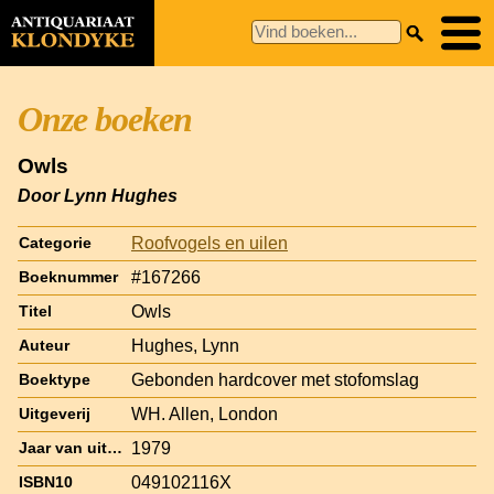
Onze boeken
Owls
Door Lynn Hughes
Roofvogels en uilen
Categorie
#167266
Boeknummer
Owls
Titel
Hughes, Lynn
Auteur
Gebonden hardcover met stofomslag
Boektype
WH. Allen, London
Uitgeverij
1979
Jaar van uitgave
049102116X
ISBN10